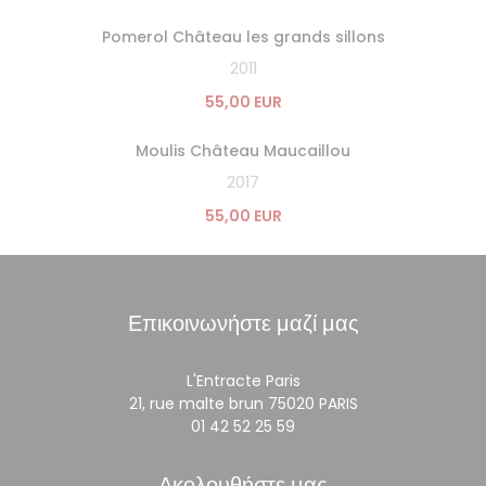
Pomerol Château les grands sillons
2011
55,00 EUR
Moulis Château Maucaillou
2017
55,00 EUR
Επικοινωνήστε μαζί μας
L'Entracte Paris
((ανοίγει σε νέο 
21, rue malte brun 75020 PARIS
01 42 52 25 59
Ακολουθήστε μας