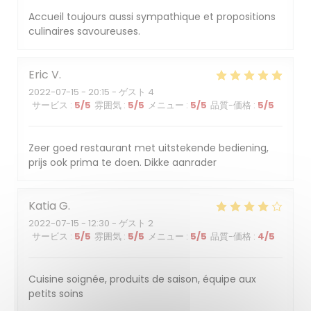
Accueil toujours aussi sympathique et propositions
culinaires savoureuses.
Eric
V
2022-07-15
- 20:15 - ゲスト 4
サービス
:
5
/5
雰囲気
:
5
/5
メニュー
:
5
/5
品質-価格
:
5
/5
Zeer goed restaurant met uitstekende bediening,
prijs ook prima te doen. Dikke aanrader
Katia
G
2022-07-15
- 12:30 - ゲスト 2
サービス
:
5
/5
雰囲気
:
5
/5
メニュー
:
5
/5
品質-価格
:
4
/5
Cuisine soignée, produits de saison, équipe aux
petits soins