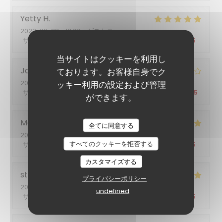
Yetty
H
2022-06-28
- 13:00 - ゲスト 2
サービス
:
5
/5
雰囲気
:
5
/5
メニュー
:
5
/5
品質-価格
:
5
/5
当サイトはクッキーを利用し
Jacques
L
ております。お客様自身でク
2022-06-24
- 19:30 - ゲスト 2
ッキー利用の設定および管理
サービス
:
4
/5
雰囲気
:
4
/5
メニュー
:
4
/5
品質-価格
:
4
/5
ができます。
L'Entracte Paris
Monique
L
全てに同意する
2022-06-23
- 12:30 - ゲスト 3
すべてのクッキーを拒否する
サービス
:
5
/5
雰囲気
:
5
/5
メニュー
:
5
/5
品質-価格
:
5
/5
カスタマイズする
stephanie
B
プライバシーポリシー
2022-06-18
- 19:00 - ゲスト 2
undefined
サービス
:
5
/5
雰囲気
:
5
/5
メニュー
:
5
/5
品質-価格
:
5
/5