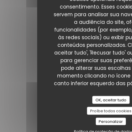
01 42 52 25 59
consentimento. Esses cooki
servem para analisar sua nav
Siga-nos
a audiência do site, o
funcionalidades (por exemplo
às redes sociais) ou exibir p
Facebook ((abre numa nova jan
conteúdos personalizados. C
NEWSLETTER
aceitar tudo', 'Recusar tudo' ou
para gerenciar suas prefer
pode alterar suas escolhas
Reserva
momento clicando no ícone 
canto inferior esquerdo das pá
RESERVAR UMA MESA
OK, aceitar tudo
Prémios
Proíbe todos cookies
Personalizar
Política de proteção de dado