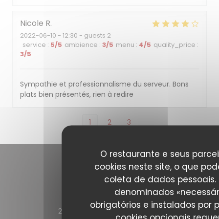
Nicole
R
2022-06-10
- 12:30 - guests 2
service
:
5
/5
ambience
:
3
/5
menu
:
4
/5
quality_price
:
3
/5
Sympathie et professionnalisme du serveur. Bons
plats bien présentés, rien à redire
1
2
3
O restaurante e seus parcei
cookies neste site, o que pod
Contacte-nos
coleta de dados pessoais.
denominados «necessár
L'Entracte Paris
obrigatórios e instalados por 
((abre numa nov
21, rue malte brun 75020 PARIS
cookies opcionais requ