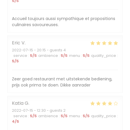
5
/5
Accueil toujours aussi sympathique et propositions
culinaires savoureuses.
Eric
V
2022-07-15
- 20:15 - guests 4
service
:
5
/5
ambience
:
5
/5
menu
:
5
/5
quality_price
:
5
/5
Zeer goed restaurant met uitstekende bediening,
prijs ook prima te doen. Dikke aanrader
Katia
G
2022-07-15
- 12:30 - guests 2
service
:
5
/5
ambience
:
5
/5
menu
:
5
/5
quality_price
:
4
/5