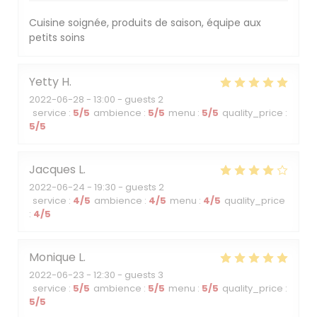
Cuisine soignée, produits de saison, équipe aux
petits soins
Yetty
H
2022-06-28
- 13:00 - guests 2
service
:
5
/5
ambience
:
5
/5
menu
:
5
/5
quality_price
:
5
/5
Jacques
L
2022-06-24
- 19:30 - guests 2
service
:
4
/5
ambience
:
4
/5
menu
:
4
/5
quality_price
:
4
/5
L'Entracte Paris
Monique
L
2022-06-23
- 12:30 - guests 3
service
:
5
/5
ambience
:
5
/5
menu
:
5
/5
quality_price
:
5
/5