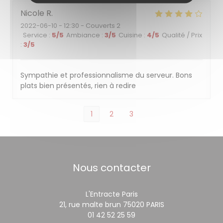
Nicole
R
2022-06-10
- 12:30 - Couverts 2
Service
:
5
/5
Ambiance
:
3
/5
Cuisine
:
4
/5
Qualité / Prix
:
3
/5
Sympathie et professionnalisme du serveur. Bons
plats bien présentés, rien à redire
1
2
3
Nous contacter
L'Entracte Paris
((ouvre une nouv
21, rue malte brun 75020 PARIS
01 42 52 25 59