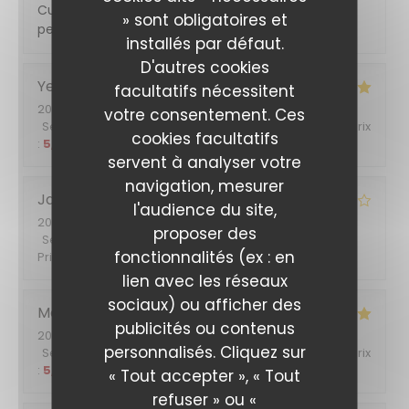
Cuisine soignée, produits de saison, équipe aux
» sont obligatoires et
petits soins
installés par défaut.
D'autres cookies
Yetty
H
facultatifs nécessitent
2022-06-28
- 13:00 - Couverts 2
votre consentement. Ces
Service
:
5
/5
Ambiance
:
5
/5
Cuisine
:
5
/5
Qualité / Prix
cookies facultatifs
:
5
/5
servent à analyser votre
navigation, mesurer
Jacques
L
l'audience du site,
2022-06-24
- 19:30 - Couverts 2
proposer des
Service
:
4
/5
Ambiance
:
4
/5
Cuisine
:
4
/5
Qualité /
fonctionnalités (ex : en
Prix
:
4
/5
lien avec les réseaux
sociaux) ou afficher des
L'Entracte Paris
Monique
L
publicités ou contenus
2022-06-23
- 12:30 - Couverts 3
personnalisés. Cliquez sur
Service
:
5
/5
Ambiance
:
5
/5
Cuisine
:
5
/5
Qualité / Prix
:
5
/5
« Tout accepter », « Tout
refuser » ou «