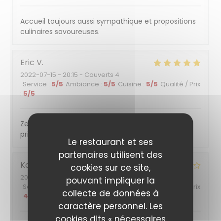
Accueil toujours aussi sympathique et propositions
culinaires savoureuses.
Eric
V
2022-07-15
- 20:15 - Couverts 4
Service
:
5
/5
Ambiance
:
5
/5
Cuisine
:
5
/5
Qualité / Prix
:
5
/5
Zeer goed restaurant met uitstekende bediening,
prijs ook prima te doen. Dikke aanrader
Le restaurant et ses
partenaires utilisent des
Katia
G
cookies sur ce site,
2022-07-15
- 12:30 - Couverts 2
pouvant impliquer la
Service
:
5
/5
Ambiance
:
5
/5
Cuisine
:
5
/5
Qualité / Prix
collecte de données à
:
4
/5
caractère personnel. Les
cookies dits « nécessaires