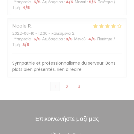
Υπηρεσία
:
5
/5
Ατμόσφαιρα
:
4
/5
Μενού
:
5
/5
Ποιότητα /
Τιμή
:
4
/5
Nicole
R
2022-06-10
- 12:30 - καλεσμένοι 2
Υπηρεσία
:
5
/5
Ατμόσφαιρα
:
3
/5
Μενού
:
4
/5
Ποιότητα /
Τιμή
:
3
/5
Sympathie et professionnalisme du serveur. Bons
plats bien présentés, rien à redire
1
2
3
Επικοινωνήστε μαζί μας