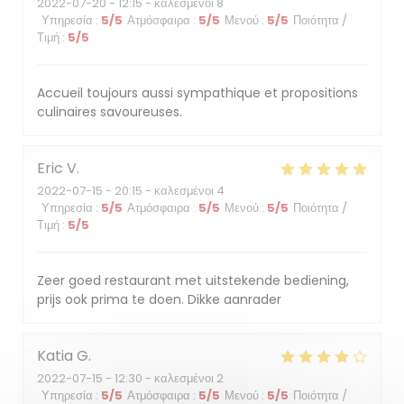
2022-07-20
- 12:15 - καλεσμένοι 8
Υπηρεσία
:
5
/5
Ατμόσφαιρα
:
5
/5
Μενού
:
5
/5
Ποιότητα /
Τιμή
:
5
/5
Accueil toujours aussi sympathique et propositions
culinaires savoureuses.
Eric
V
2022-07-15
- 20:15 - καλεσμένοι 4
Υπηρεσία
:
5
/5
Ατμόσφαιρα
:
5
/5
Μενού
:
5
/5
Ποιότητα /
Τιμή
:
5
/5
Zeer goed restaurant met uitstekende bediening,
prijs ook prima te doen. Dikke aanrader
Katia
G
2022-07-15
- 12:30 - καλεσμένοι 2
Υπηρεσία
:
5
/5
Ατμόσφαιρα
:
5
/5
Μενού
:
5
/5
Ποιότητα /