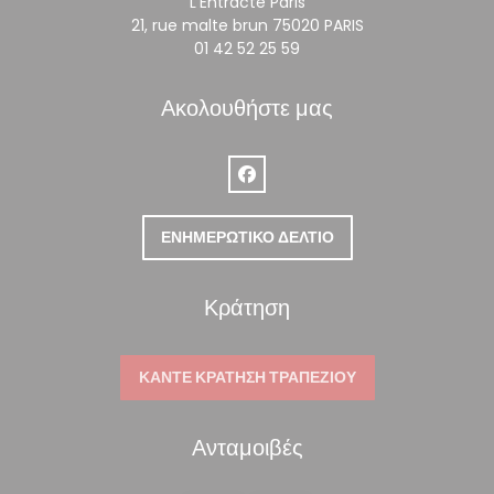
L'Entracte Paris
((ανοίγει σε νέο 
21, rue malte brun 75020 PARIS
01 42 52 25 59
Ακολουθήστε μας
Facebook ((ανοίγει σε νέο παράθ
ΕΝΗΜΕΡΩΤΙΚΌ ΔΕΛΤΊΟ
Κράτηση
ΚΆΝΤΕ ΚΡΆΤΗΣΗ ΤΡΑΠΕΖΙΟΎ
Ανταμοιβές