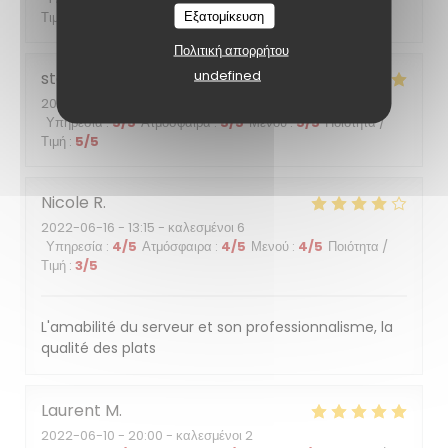
Εξατομίκευση
Τιμή
:
5
/5
Πολιτική απορρήτου
undefined
stephanie
B
2022-06-18
- 19:00 - καλεσμένοι 2
Υπηρεσία
:
5
/5
Ατμόσφαιρα
:
5
/5
Μενού
:
5
/5
Ποιότητα /
Τιμή
:
5
/5
Nicole
R
2022-06-16
- 13:15 - καλεσμένοι 6
Υπηρεσία
:
4
/5
Ατμόσφαιρα
:
4
/5
Μενού
:
4
/5
Ποιότητα /
Τιμή
:
3
/5
L'amabilité du serveur et son professionnalisme, la
qualité des plats
Laurent
M
2022-06-10
- 20:00 - καλεσμένοι 2