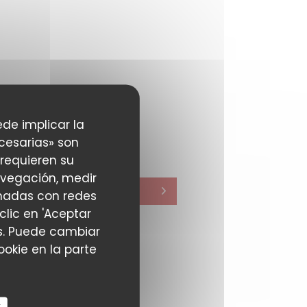
ede implicar la
cesarias» son
 requieren su
avegación, medir
ionadas con redes
clic en 'Aceptar
ias. Puede cambiar
okie en la parte
r