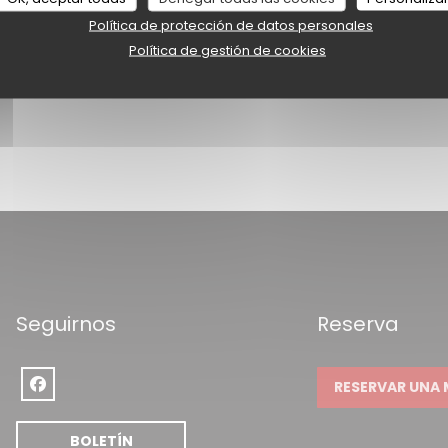
Política de protección de datos personales
Política de gestión de cookies
LE RESTAURANT
Seguirnos
Reserva
RESERVAR UNA 
Facebook ((abre en una nueva ventana))
ueva ventana))
BOLETÍN