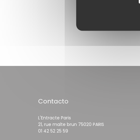
Contacto
L'Entracte Paris
((abre en una n
21, rue malte brun 75020 PARIS
01 42 52 25 59